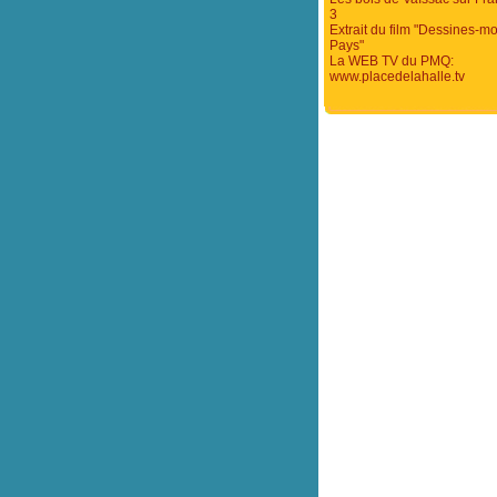
3
Extrait du film "Dessines-mo
Pays"
La WEB TV du PMQ:
www.placedelahalle.tv