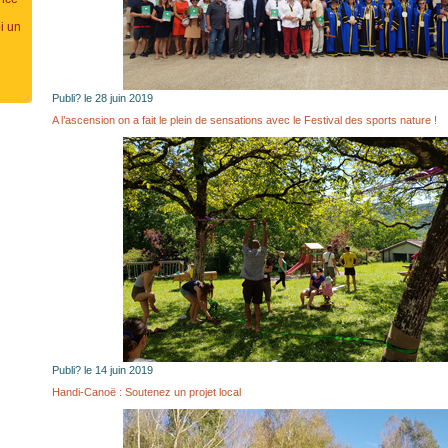
i un
Publi? le 28 juin 2019
A l’ascension on a fait le plein de sensations avec le Festival des sports nature !
Publi? le 14 juin 2019
Handi-Canoë : Soutenez un projet local