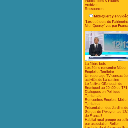
Publications & Etudes
Archives
Ressources
Midi-Quercy en vidé
"Les quêteurs du Patrimoin
Midi-Quercy" vus par Franc
La filière bois
Les 2éme rencontre Métier
Emploi et Territoire
Un reportage TV consacrée
activités de La cuisine
Le festival Offenbach de
Bruniquel au 20h00 de TF1
Dialogues en Politique
Territoriale
Rencontres Emplois, Métier
Territoires
Présentation des Jardins d
Gorges de l’Aveyron au 12/
de France3
Habitat rural groupé ou colle
par association Relier
Les bois de Vaïssac sur Fr