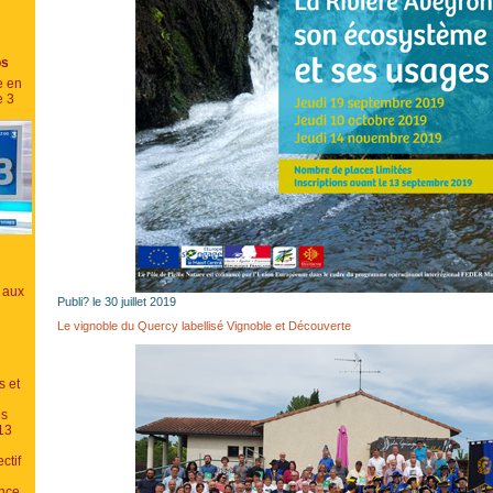
os
e en
e 3
 aux
Publi? le 30 juillet 2019
Le vignoble du Quercy labellisé Vignoble et Découverte
s et
es
13
ctif
ance