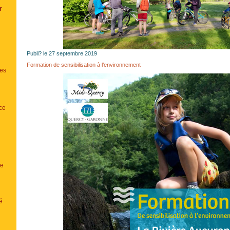
r
Publi? le 27 septembre 2019
Formation de sensibilisation à l’environnement
es
ce
ue
é