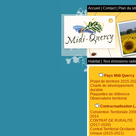
Accueil
|
Contact
|
Plan du si
Habitat
|
Nos émissions rad
Pays Midi Quercy
Projet de territoire 2015-20
Charte de développement
durable
Plaquettes de référence
Observatoire territorial
Contractualisation (..
Convention Territoriale 200
2014
CONTRAT DE RURALITE
(2017-2020)
Contrat Territorial Occitanie 
Unique (2015-2021)