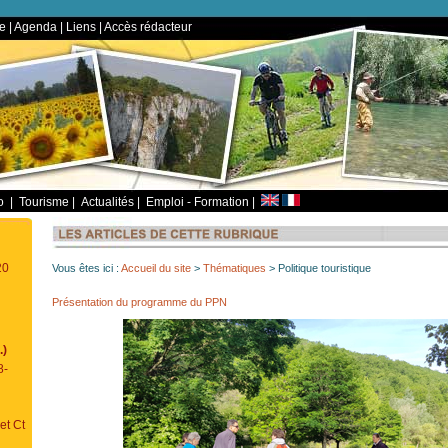
te
|
Agenda
|
Liens
|
Accès rédacteur
io
|
Tourisme
|
Actualités
|
Emploi - Formation
|
20
Vous êtes ici :
Accueil du site
>
Thématiques
> Politique touristique
Présentation du programme du PPN
.)
8-
et Ct