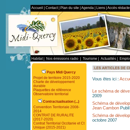
Accueil
|
Contact
|
Plan du site
|
Agenda
|
Liens
|
Accès rédacte
Habitat
|
Nos émissions radio
|
Tourisme
|
Actualités
|
Emploi
Pays Midi Quercy
Projet de territoire 2015-2020
Vous êtes ici :
Accue
Charte de développement
durable
Plaquettes de référence
Le schéma de dével
Observatoire territorial
2009
Contractualisation (...)
Schéma de développ
Convention Territoriale 2008-
Jean Cambon
Publi
2014
CONTRAT DE RURALITE
Schéma de développ
(2017-2020)
octobre 2007
Contrat Territorial Occitanie et Ct
Unique (2015-2021)