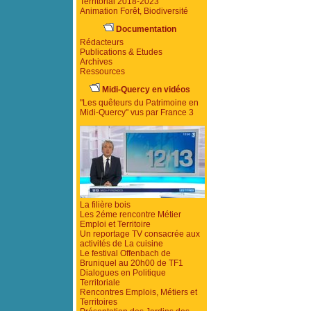
Territorial 2018-2023
Animation Forêt, Biodiversité
Documentation
Rédacteurs
Publications & Etudes
Archives
Ressources
Midi-Quercy en vidéos
"Les quêteurs du Patrimoine en
Midi-Quercy" vus par France 3
La filière bois
Les 2éme rencontre Métier
Emploi et Territoire
Un reportage TV consacrée aux
activités de La cuisine
Le festival Offenbach de
Bruniquel au 20h00 de TF1
Dialogues en Politique
Territoriale
Rencontres Emplois, Métiers et
Territoires