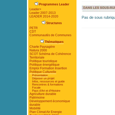
Programmes Leader
Leader+
Leader 2007-2013
LEADER 2014-2020
Pas de sous rubriqu
Structures
PETR
CDT
Communautés de Communes
Thématiques
Charte Paysagère
Natura 2000
SCOT Schéma de Cohérence
Territoriale
Politique touristique
Politique énergétique
Emploi Formation Insertion
Politique Culturelle
Présentation
Déposer un projet
Infos, ressources et guide
Rencontres & formations
Focale
Pays d’Art et d’Histoire
Agriculture durable
Patrimoine
Développement économique
durable
Mobilité
Plan Climat Air Energie