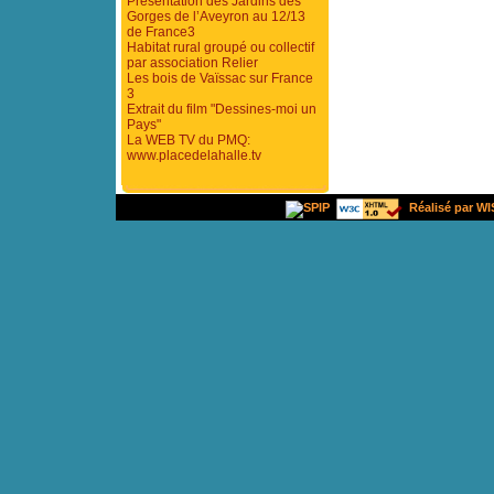
Présentation des Jardins des
Gorges de l’Aveyron au 12/13
de France3
Habitat rural groupé ou collectif
par association Relier
Les bois de Vaïssac sur France
3
Extrait du film "Dessines-moi un
Pays"
La WEB TV du PMQ:
www.placedelahalle.tv
Réalisé par WI