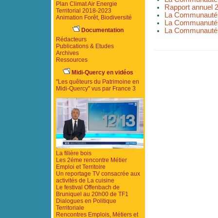
Plan Climat Air Energie
Rapport annuel 
Territorial 2018-2023
La Communauté
Animation Forêt, Biodiversité
La Commuanuté 
Documentation
La Communauté
Rédacteurs
Publications & Etudes
Archives
Ressources
Midi-Quercy en vidéos
"Les quêteurs du Patrimoine en
Midi-Quercy" vus par France 3
La filière bois
Les 2éme rencontre Métier
Emploi et Territoire
Un reportage TV consacrée aux
activités de La cuisine
Le festival Offenbach de
Bruniquel au 20h00 de TF1
Dialogues en Politique
Territoriale
Rencontres Emplois, Métiers et