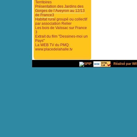
Territoires
Présentation des Jardins des
Gorges de l’Aveyron au 12/13
de France3
Habitat rural groupé ou collectif
par association Relier
Les bois de Vaïssac sur France
3
Extrait du film "Dessines-moi un
Pays"
La WEB TV du PMQ:
www.placedelahalle.tv
Réalisé par WI