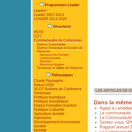
Programmes Leader
Leader+
Leader 2007-2013
LEADER 2014-2020
Structures
PETR
CDT
Communautés de Communes
Quercy Caussadais
Quercy Rouergue et Gorges de
l’Aveyron
Réunions du Conseil
communautaire
Services
Annonces légales
Terrasses et Vallée de l’Aveyron
Thématiques
Charte Paysagère
Natura 2000
SCOT Schéma de Cohérence
Territoriale
Politique touristique
Politique énergétique
Dans la même
Emploi Formation Insertion
Appel à candidat
Politique Culturelle
La communauté 
Agriculture durable
La Communauté 
Patrimoine
Développement économique
Sentez-vous SP
durable
Rapport annuel 
Mobilité
La Communauté