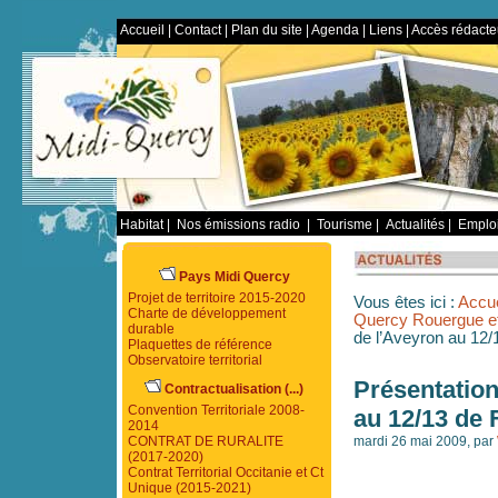
Accueil
|
Contact
|
Plan du site
|
Agenda
|
Liens
|
Accès rédacte
Habitat
|
Nos émissions radio
|
Tourisme
|
Actualités
|
Emploi
Pays Midi Quercy
Projet de territoire 2015-2020
Vous êtes ici :
Accue
Charte de développement
Quercy Rouergue et
durable
de l’Aveyron au 12
Plaquettes de référence
Observatoire territorial
Présentation
Contractualisation (...)
Convention Territoriale 2008-
au 12/13 de 
2014
CONTRAT DE RURALITE
mardi 26 mai 2009, par
(2017-2020)
Contrat Territorial Occitanie et Ct
Unique (2015-2021)