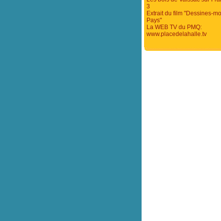
3
Extrait du film "Dessines-mo
Pays"
La WEB TV du PMQ:
www.placedelahalle.tv