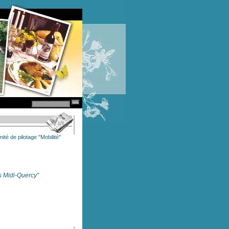
é de pilotage "Mobilité"
s Midi-Quercy"