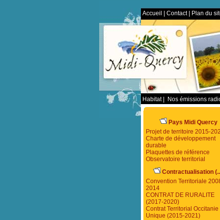
Accueil
|
Contact
|
Plan du si
Habitat
|
Nos émissions rad
Pays Midi Quercy
Projet de territoire 2015-20
Charte de développement
durable
Plaquettes de référence
Observatoire territorial
Contractualisation (..
Convention Territoriale 200
2014
CONTRAT DE RURALITE
(2017-2020)
Contrat Territorial Occitanie 
Unique (2015-2021)