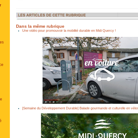
r
Dans la même rubrique
Une vidéo pour promouvoir la mobilité durable en Midi Quercy !
es
ce
ue
[Semaine du Développement Durable] Balade gourmande et culturelle en vélos 
é