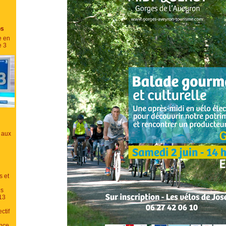
os
e en
e 3
 aux
s et
es
13
ctif
ance