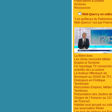
Publications & Etudes
Archives
Ressources
Midi-Quercy en vidé
"Les quêteurs du Patrimoin
Midi-Quercy" vus par Franc
La filière bois
Les 2éme rencontre Métier
Emploi et Territoire
Un reportage TV consacrée
activités de La cuisine
Le festival Offenbach de
Bruniquel au 20h00 de TF1
Dialogues en Politique
Territoriale
Rencontres Emplois, Métier
Territoires
Présentation des Jardins d
Gorges de l’Aveyron au 12/
de France3
Habitat rural groupé ou colle
par association Relier
Les bois de Vaïssac sur Fr