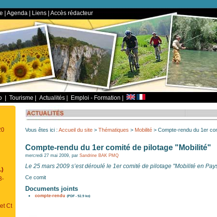
te
|
Agenda
|
Liens
|
Accès rédacteur
io
|
Tourisme
|
Actualités
|
Emploi - Formation
|
20
Vous êtes ici :
Accueil du site
>
Thématiques
>
Mobilité
> Compte-rendu du 1er comit
Compte-rendu du 1er comité de pilotage "Mobilité"
mercredi 27 mai 2009, par
Sandrine BAK PMQ
Le 25 mars 2009 s’est déroulé le 1er comité de pilotage "Mobilité en Pay
.)
Ce comit
8-
Documents joints
compte-rendu
(PDF - 92.9 ko)
et Ct