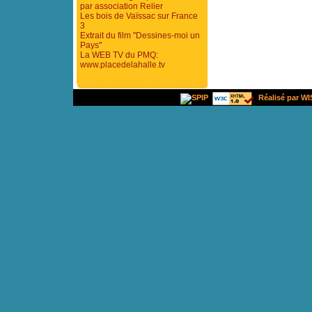
par association Relier
Les bois de Vaïssac sur France
3
Extrait du film "Dessines-moi un
Pays"
La WEB TV du PMQ:
www.placedelahalle.tv
Réalisé par WI