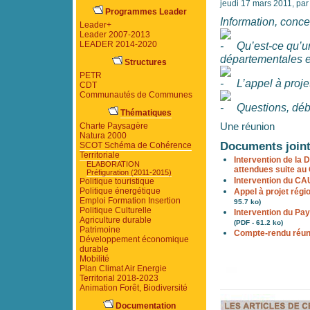
jeudi 17 mars 2011, pa
Programmes Leader
Information, concer
Leader+
Leader 2007-2013
LEADER 2014-2020
Qu’est-ce qu’u
départementales e
Structures
PETR
L’appel à proj
CDT
Communautés de Communes
Questions, déb
Thématiques
Charte Paysagère
Une réunion
Natura 2000
Documents join
SCOT Schéma de Cohérence
Territoriale
Intervention de la
ELABORATION
attendues suite au
Préfiguration (2011-2015)
Intervention du CA
Politique touristique
Politique énergétique
Appel à projet rég
Emploi Formation Insertion
95.7 ko)
Politique Culturelle
Intervention du Pay
Agriculture durable
(PDF - 61.2 ko)
Patrimoine
Compte-rendu réun
Développement économique
durable
Mobilité
Plan Climat Air Energie
Territorial 2018-2023
Animation Forêt, Biodiversité
Documentation