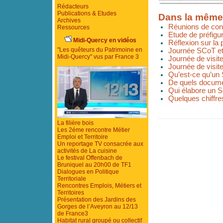
Rédacteurs
Publications & Etudes
Dans la même
Archives
Réunions de conce
Ressources
Etude de préfigu
Midi-Quercy en vidéos
Réflexion sur la 
"Les quêteurs du Patrimoine en
Journée SCoT et 
Midi-Quercy" vus par France 3
Journée de visit
Journée de visit
Qu’est-ce qu’un
De quels docume
Qui élabore un 
Quelques chiffre
La filière bois
Les 2éme rencontre Métier
Emploi et Territoire
Un reportage TV consacrée aux
activités de La cuisine
Le festival Offenbach de
Bruniquel au 20h00 de TF1
Dialogues en Politique
Territoriale
Rencontres Emplois, Métiers et
Territoires
Présentation des Jardins des
Gorges de l’Aveyron au 12/13
de France3
Habitat rural groupé ou collectif