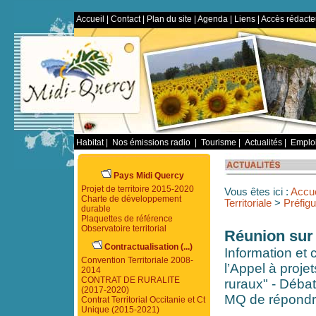
Accueil
|
Contact
|
Plan du site
|
Agenda
|
Liens
|
Accès rédacte
Habitat
|
Nos émissions radio
|
Tourisme
|
Actualités
|
Emploi
Pays Midi Quercy
Projet de territoire 2015-2020
Vous êtes ici :
Accue
Charte de développement
Territoriale
>
Préfigu
durable
Plaquettes de référence
Observatoire territorial
Réunion sur 
Contractualisation (...)
Information et 
Convention Territoriale 2008-
l’Appel à proj
2014
CONTRAT DE RURALITE
ruraux" - Débat
(2017-2020)
MQ de répondre
Contrat Territorial Occitanie et Ct
Unique (2015-2021)