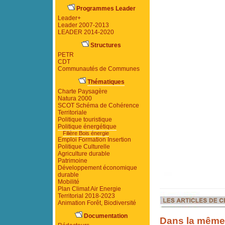
Programmes Leader
Leader+
Leader 2007-2013
LEADER 2014-2020
Structures
PETR
CDT
Communautés de Communes
Thématiques
Charte Paysagère
Natura 2000
SCOT Schéma de Cohérence
Territoriale
Politique touristique
Politique énergétique
Filière Bois énergie
Emploi Formation Insertion
Politique Culturelle
Agriculture durable
Patrimoine
Développement économique
durable
Mobilité
Plan Climat Air Energie
Territorial 2018-2023
Animation Forêt, Biodiversité
Documentation
Dans la même