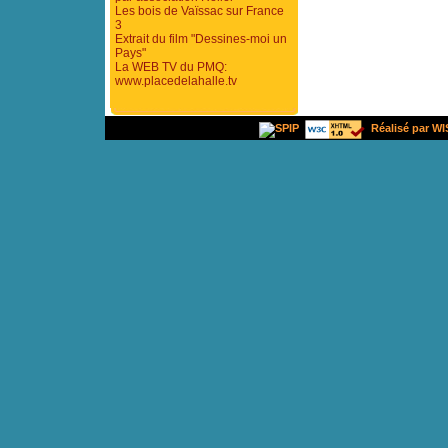
Les bois de Vaïssac sur France
3
Extrait du film "Dessines-moi un
Pays"
La WEB TV du PMQ:
www.placedelahalle.tv
Réalisé par WI