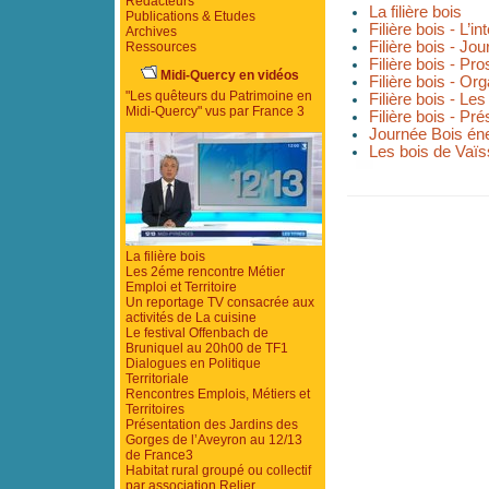
Rédacteurs
La filière bois
Publications & Etudes
Filière bois - L’in
Archives
Filière bois - J
Ressources
Filière bois - Pr
Midi-Quercy en vidéos
Filière bois - Or
"Les quêteurs du Patrimoine en
Filière bois - Les
Midi-Quercy" vus par France 3
Filière bois - Pr
Journée Bois én
Les bois de Vaïs
La filière bois
Les 2éme rencontre Métier
Emploi et Territoire
Un reportage TV consacrée aux
activités de La cuisine
Le festival Offenbach de
Bruniquel au 20h00 de TF1
Dialogues en Politique
Territoriale
Rencontres Emplois, Métiers et
Territoires
Présentation des Jardins des
Gorges de l’Aveyron au 12/13
de France3
Habitat rural groupé ou collectif
par association Relier