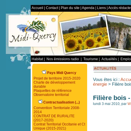
Accueil
|
Contact
|
Plan du site
|
Agenda
|
Liens
|
Accès rédacte
Habitat
|
Nos émissions radio
|
Tourisme
|
Actualités
|
Emploi
Pays Midi Quercy
Projet de territoire 2015-2020
Vous êtes ici :
Accue
Charte de développement
énergie
> Filière boi
durable
Plaquettes de référence
Observatoire territorial
Filière bois 
Contractualisation (...)
lundi 3 mai 2010, par
W
Convention Territoriale 2008-
2014
CONTRAT DE RURALITE
(2017-2020)
Contrat Territorial Occitanie et Ct
Unique (2015-2021)